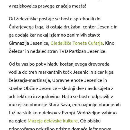
v raziskovalca pravega značaja mesta!
Od železniške postaje se boste sprehodili do
Čufarjevega trga, ki ostaja družabni center Jesenic in
ga obdaja kar nekaj izjemno zanimivih stavb:
Gimnazija Jesenice,
Gledališče Toneta Čufarja
, Kino
Železar in nedaleč stran TVD Partizan Jesenice.
Od tu vas bo pot v hladu kostanjevega drevoreda
vodila do treh markantnih točk Jesenic in sicer kipa
železarja-martinarja, Upravne enote Jesenice in
stavbe Občine Jesenice – slednji dve navdušujeta z
arhitekturo in zgodovino. Nato se boste odpravili v
muzejsko območje Stara Sava, eno najbolje ohranjenih
fužinarskih kompleksov v Evropi. Vedoželjne vabimo
na ogled
Muzeja delavske kulture
. Ob obisku
priporočamo pokušino pristne domače ječmenove